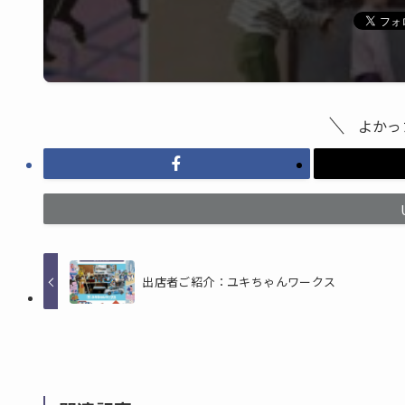
よかっ
出店者ご紹介：ユキちゃんワークス