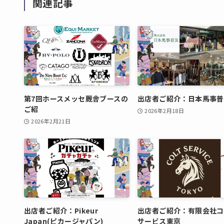
関連記事
第7回ホースメッセ厩舎ブースの
出店者ご紹介：日本馬事普
ご紹
2026年2月18日
2026年2月21日
出店者ご紹介：Pikeur
出店者ご紹介：有限会社コ
Japan(ピカージャパン)
サービス東京