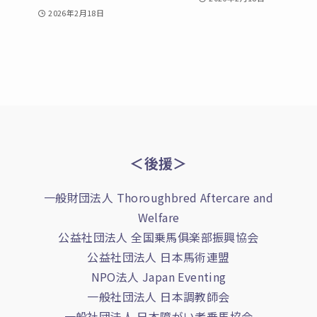
2026年2月18日
＜後援＞
一般財団法人 Thoroughbred Aftercare and
Welfare
公益社団法人 全国乗馬俱楽部振興協会
公益社団法人 日本馬術連盟
NPO法人 Japan Eventing
一般社団法人 日本調教師会
一般社団法人 日本障がい者乗馬協会