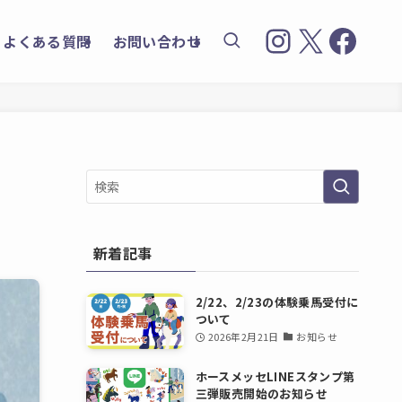
Instagra
X
Face
よくある質問
お問い合わせ
新着記事
2/22、2/23の体験乗馬受付に
ついて
2026年2月21日
お知らせ
ホースメッセLINEスタンプ第
三弾販売開始のお知らせ