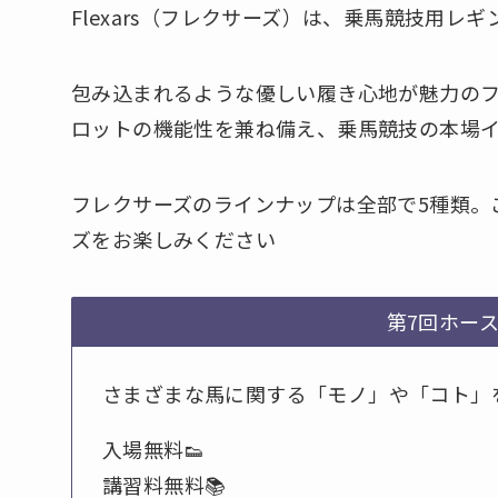
Flexars（フレクサーズ）は、乗馬競技用レ
包み込まれるような優しい履き心地が魅力の
ロットの機能性を兼ね備え、乗馬競技の本場
フレクサーズのラインナップは全部で5種類。
ズをお楽しみください
第7回ホースメ
さまざまな馬に関する「モノ」や「コト」を
入場無料👟
講習料無料📚