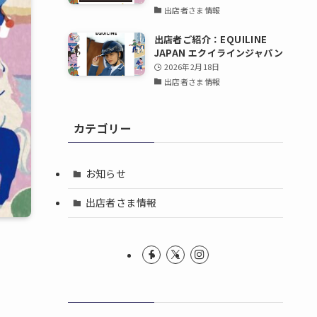
出店者さま情報
出店者ご紹介：EQUILINE
JAPAN エクイラインジャパン
2026年2月18日
出店者さま情報
カテゴリー
お知らせ
出店者さま情報