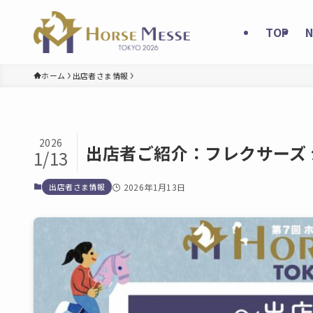
TOP
ホーム
出店者さま情報
2026
出店者ご紹介：フレクサーズ
1/13
出店者さま情報
2026年1月13日