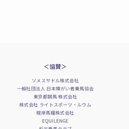
＜協賛＞
ソメスサドル株式会社
一般社団法人 日本障がい者乗馬協会
東京都競馬 株式会社
株式会社 ライトスポーツ・ルウム
根岸馬糧株式会社
EQUILENGE
杉谷乗馬クラブ